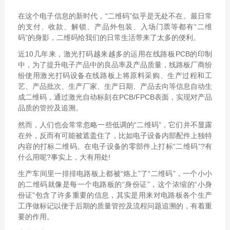
在这个电子信息的新时代，“二维码”似乎是无处不在。最日常
的支付、收款、解锁、产品外包装、入场门票等都有“二维
码”的身影，二维码给我们的日常生活带来了太多的便利。
近10几年来，激光打码越来越多的运用在线路板PCB的印制
中，为了提升电子产品中的良品率及产品质量，线路板厂商纷
纷使用激光打码设备在线路板上将原料采购、生产过程和工
艺、产品批次、生产厂家、生产日期、产品去向等信息自动生
成二维码，通过激光自动标刻在PCB/FPCB表面，实现对产品
品质的管控及追溯。
然而，人们也会常常忽略一些低调的“二维码”，它们并不显露
在外，反而有可能被遮盖住了，比如电子设备内部配件上独特
内容的打标二维码。在电子设备的零部件上打标“二维码”?有
什么用呢?事实上，大有用处!
生产车间里一排排电路板上都被“烙上”了“二维码”，一个小小
的二维码就像是每一个电路板的“身份证”，这个浓缩的“小身
份证”包含了许多重要的信息，其实是用来对电路板各个生产
工序做标记以便于后期的质量管控及流程问题追溯的，有着重
要的作用。