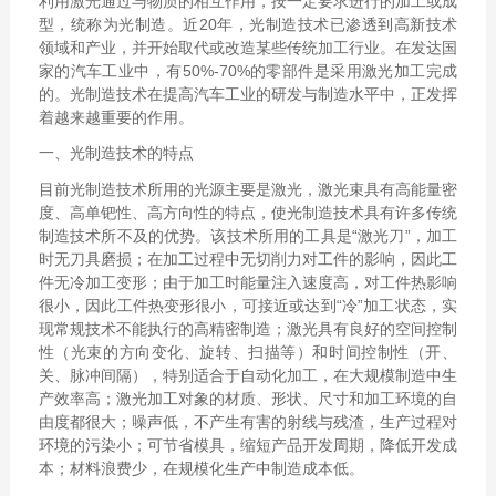
利用激光通过与物质的相互作用，按一定要求进行的加工或成
型，统称为光制造。近20年，光制造技术已渗透到高新技术
领域和产业，并开始取代或改造某些传统加工行业。在发达国
家的汽车工业中，有50%-70%的零部件是采用激光加工完成
的。光制造技术在提高汽车工业的研发与制造水平中，正发挥
着越来越重要的作用。
一、光制造技术的特点
目前光制造技术所用的光源主要是激光，激光束具有高能量密
度、高单钯性、高方向性的特点，使光制造技术具有许多传统
制造技术所不及的优势。该技术所用的工具是“激光刀”，加工
时无刀具磨损；在加工过程中无切削力对工件的影响，因此工
件无冷加工变形；由于加工时能量注入速度高，对工件热影响
很小，因此工件热变形很小，可接近或达到“冷”加工状态，实
现常规技术不能执行的高精密制造；激光具有良好的空间控制
性（光束的方向变化、旋转、扫描等）和时间控制性（开、
关、脉冲间隔），特别适合于自动化加工，在大规模制造中生
产效率高；激光加工对象的材质、形状、尺寸和加工环境的自
由度都很大；噪声低，不产生有害的射线与残渣，生产过程对
环境的污染小；可节省模具，缩短产品开发周期，降低开发成
本；材料浪费少，在规模化生产中制造成本低。