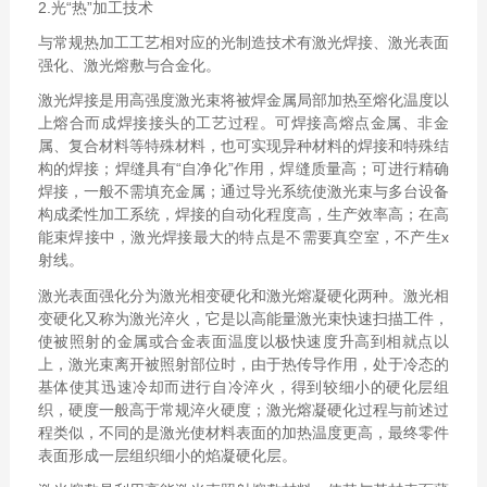
2.光“热”加工技术
与常规热加工工艺相对应的光制造技术有激光焊接、激光表面
强化、激光熔敷与合金化。
激光焊接是用高强度激光束将被焊金属局部加热至熔化温度以
上熔合而成焊接接头的工艺过程。可焊接高熔点金属、非金
属、复合材料等特殊材料，也可实现异种材料的焊接和特殊结
构的焊接；焊缝具有“自净化”作用，焊缝质量高；可进行精确
焊接，一般不需填充金属；通过导光系统使激光束与多台设备
构成柔性加工系统，焊接的自动化程度高，生产效率高；在高
能束焊接中，激光焊接最大的特点是不需要真空室，不产生x
射线。
激光表面强化分为激光相变硬化和激光熔凝硬化两种。激光相
变硬化又称为激光淬火，它是以高能量激光束快速扫描工件，
使被照射的金属或合金表面温度以极快速度升高到相就点以
上，激光束离开被照射部位时，由于热传导作用，处于冷态的
基体使其迅速冷却而进行自冷淬火，得到较细小的硬化层组
织，硬度一般高于常规淬火硬度；激光熔凝硬化过程与前述过
程类似，不同的是激光使材料表面的加热温度更高，最终零件
表面形成一层组织细小的焰凝硬化层。