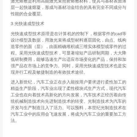
激光熔敷是利用高能激光束照射熔敷材料，使其与基材表面薄
层一起快速熔凝，形成与基材冶金结合的具有完全不同成分与
性能的合金覆层。
3.光快速成型技术
光快速成型技术原理是在计算机的控制下，根据零件的cad等
设计模型及数据，用激光束将成型材料逐层固化，由点、线构
造零件的面（层），由面精确堆积成三维实体模型或零件的过
程。采用光快速成型技术，可显著缩短产品研制周期，大大降
低研制费用，能够迅速生产出适应市场变化的产品，保持和加
强产品在市场上的竞争力。同时，采用光快速成型技术也是实
现并行工程及敏捷制造的有效技术途径。
进入新世纪，汽车工业正在步入能按用户要求进行柔性加工的
精益生产阶段，汽车业出现了柔性模块式生产方式，现代汽车
工业也在向着技术高新化的方向发展，汽车技术正经历着由传
统机械制造技术向先进制造技术的转变。光制造技术为汽车的
开发与生产制造注入了活力。可以预料，本世纪光制造技术在
汽车工业中的应用会飞速发展，将成为汽车工业的重要加工方
法。