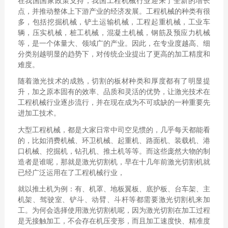
在我国国家政策支持，我国工程机械行业迎来了全新的增长
点，并推动整体上下游产业的经济发展。工程机械的种类有很
多，包括挖掘机械，铲土运输机械，工程起重机械，工业车
辆，压实机械，桩工机械，混凝土机械，钢筋及预应力机械
等，是一个体量大、领域广的产业。因此，在专业度越高、细
分类别越明显的趋势下，对传统企业提出了更高的加工精度和
难度。
随着激光技术的成熟，切割的板材种类和厚度都有了明显提
升，加之原本固有的效率、品质和灵活的优势，让激光技术在
工程机械行业逐步流行，并在现在成为不可或缺的一种重要先
进加工技术。
大型工程机械，都是大家日常中司空见惯的，几乎每天都能看
的，比如消费机械、环卫机械、起重机、路面机、装载机、港
口机械、挖掘机，钻孔机、推土机等等。而这些庞然大物的制
造者是谁呢，那就是激光切割机，早在十几年前激光切割机就
已经广泛运用在了工程机械行业，
就以推土机为例：有、机罩、地板翼板、底护板、台车架、主
机架、驾驶室、铲斗、动臂、斗杆等都需要激光切割机来加
工。为何会选择使用激光切割机呢，因为激光切割在加工过程
是无接触加工，不会存在机压变形，而且加工速度快、精准度