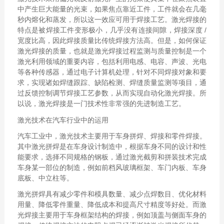
中产生巨大能量的光束，如果焦点靠近工件，工件就会在几毫
秒内熔化和蒸发，所以这一效应可用于焊接工艺。激光焊接的
特点是被焊接工件变形极小，几乎没有连接间隙，焊接深度 /
宽度比高，因此焊接质量比传统焊接方法高。但是，如何保证
激光焊接的质量，也就是激光焊接过程监测与质量控制是一个
激光利用领域的重要内容，包括利用电感、电容、声波、光电
等各种传感器，通过电子计算机处理，针对不同焊接对象和要
求，实现诸如焊缝跟踪、缺陷检测、焊缝质量监测等项目，通
过反馈控制调节焊接工艺参数，从而实现自动化激光焊接。所
以说，激光焊接是一门技术性非常强的先进制造工艺。
激光技术在汽车行业中的运用
汽车工业中，激光技术主要用于车身拼焊、焊接和零件焊接。
其中激光拼焊是在车身设计制造中，根据车身不同的设计和性
能要求，选择不同规格的钢板，通过激光截剪和拼装技术完成
车身某一部位的制造，例如前档风玻璃框架、车门内板、车身
底板、中立柱等。
激光拼焊具有减少零件和模具数量、减少点焊数目、优化材料
用量、降低零件重量、降低成本和提高尺寸精度等好处。而激
光焊接主要用于车身框架结构的焊接，例如顶盖与侧面车身的