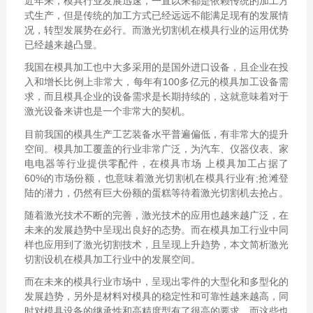
近年来，模具行业发展迅速，一直以来都是依赖传统的加工方
式生产，但是传统的加工方式已经远远不能满足现有的发展情
况，转型发展势在必行。而激光切割机在模具行业的运用优势
已经越来越凸显。
我国在模具加工也中大多采用的是国外进口设备，且企业在投
入和增长比例上非常大，每年有100多亿元的模具加工设备需
求，而且模具企业的设备需求是长期持续的，这就意味着对于
激光设备来讲也是一个非常大的契机。
目前我国的模具生产工艺装备水平普遍偏低，有非常大的提升
空间。模具加工覆盖的行业非常广泛，为汽车、仪器仪表、家
电电器等行业提供零配件，在模具市场 上模具加工占据了
60%的市场份额，也意味着激光切割机在模具行业有;抢滩登
陆的潜力，仍然有巨大份额的蛋糕等待着激光切割机去抢占。
随着激光技术不断的完善，激光技术的应用也越来越广泛，在
未来的发展趋势中呈现出良好的态势。而在模具加工行业中同
样也应用到了激光切割技术，且呈现上升趋势，本文简析激光
切割设机在模具加工行业中的发展空间。
而在未来的模具行业市场中，呈现出零件的大型化和多型化的
发展趋势，另外是材料对模具的稳定性和可靠性越来越高，同
时对模具设备的继承性和高精度型有了很高的要求，而这些也