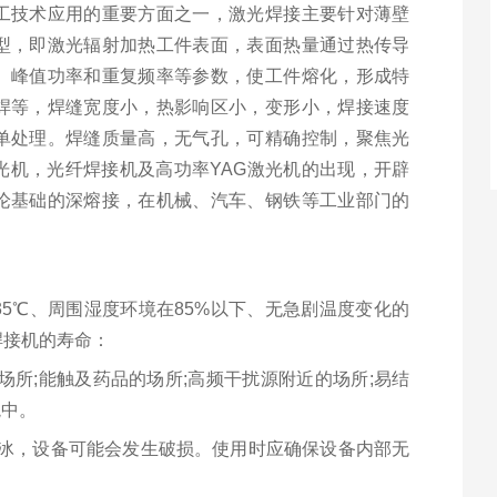
工技术应用的重要方面之一，激光焊接主要针对薄壁
型，即激光辐射加热工件表面，表面热量通过热传导
、峰值功率和重复频率等参数，使工件熔化，形成特
焊等，焊缝宽度小，热影响区小，变形小，焊接速度
单处理。焊缝质量高，无气孔，可精确控制，聚焦光
光机，光纤焊接机及高功率YAG激光机的出现，开辟
论基础的深熔接，在机械、汽车、钢铁等工业部门的
35℃、周围湿度环境在85%以下、无急剧温度变化的
焊接机的寿命：
场所;能触及药品的场所;高频干扰源附近的场所;易结
境中。
结冰，设备可能会发生破损。使用时应确保设备内部无