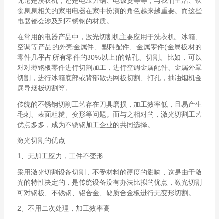
无论是洗衣机，还是电压力锅、电饭煲等等，与我们生活、饮
食息息相关的家用电器在家中扮演的角色越来越重要。而这些
电器都会涉及到不锈钢的材质。
在常用的电器产品中，激光切割机主要应用于洗衣机、冰箱、
空调等产品的外壳金属件、塑料配件、金属零件(金属板材的
零件几乎占所有零件的30%以上)的钻孔、切割。比如，可以
对对薄钢板零件进行切割加工，进行空调金属配件、金属外罩
切割，进行冰箱底部或背部散热网板切割、打孔，抽油烟机金
属导烟板切割等。
传统的不锈钢切削工艺存在刀具磨损，加工效率低，且易产生
毛刺、表面粗糙、变形等问题。而与之相对的，激光切割工艺
优点多多，成为不锈钢加工企业的共同选择。
激光切割的优点
1、无加工应力，工件不变形
采用激光切割设备切割，不受材料的硬度的影响，这是由于激
光的特性决定的，是传统设备没有办法比拟的优点，激光切割
可对钢板、不锈钢、铝合金、硬质合金板进行无变形切割。
2、不用二次处理，加工效率高