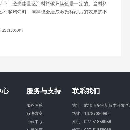
料下，激光能量达到材料破坏阈值是一定的。当材料
艺不够均匀时，同样也会造成激光标刻后的效果的不
ers.com
中心
服务与支持
联系我们
服务体系
地址：武汉市东湖新技术开发区
解决方案
热线：
13797090962
下载中心
座机：
027-51858958
在线留言
传真：027-51858969